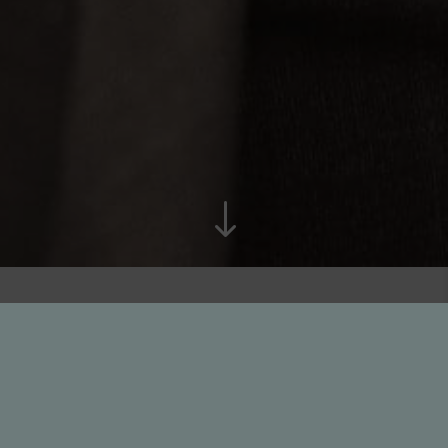
"
RECHTSANWÄLTE
PFORDTE BOSBACH
Mit über 30 Jahren Berufserfahrung im