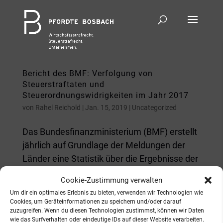
Bericht des BMF: Verfolgung von
Steuerstraftaten und
Steuerordnungswidrigkeiten im Jahr 2017
von
Rahel Reichold
|
Jan. 15, 2019
|
Uncategorized
Das Bundesfinanzministerium (BMF) erstellt
jährlich auf Grundlage der Meldungen der
Länder eine Statistik über die Ergebnisse der
Verfolgung von Steuerstraftaten und
Cookie-Zustimmung verwalten
Steuerordnungswidrigkeiten sowie über die
Um dir ein optimales Erlebnis zu bieten, verwenden wir Technologien wie
Ergebnisse der Steuerfahndung. Der Bericht
Cookies, um Geräteinformationen zu speichern und/oder darauf
zuzugreifen. Wenn du diesen Technologien zustimmst, können wir Daten
stammt von...
wie das Surfverhalten oder eindeutige IDs auf dieser Website verarbeiten.