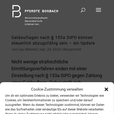
Geldauflagen nach § 153a StPO können
steuerlich abzugsfähig sein – ein Update
von
Lea Wimmer
|
Apr. 24, 2024
|
Steuerrecht
Nicht wenige strafrechtliche
Ermittlungsverfahren enden mit einer
Einstellung nach § 153a StPO gegen Zahlung
einer Geldauflage. Dabei stellt sich
regelmäßig die Frage, wie sich eine solche
Cookie-Zustimmung verwalten
Zahlung steuerlich auswirkt. Ist sie als
Um dir ein optimales Erlebnis zu bieten, verwenden wir Technologien wie
Cookies, um Geräteinformationen zu speichern und/oder darauf
Betriebsausgabe abzugsfähig oder...
zuzugreifen. Wenn du diesen Technologien zustimmst, können wir Daten
wie das Surfverhalten oder eindeutige IDs auf dieser Website verarbeiten.
Wenn du deine Zustimmung nicht erteilst oder zurückziehst, können