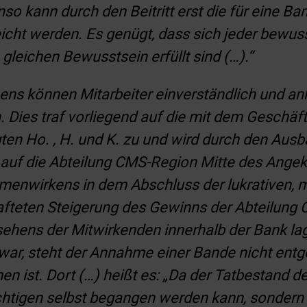
 kann durch den Beitritt erst die für eine Ban
icht werden. Es genügt, dass sich jeder bewus
leichen Bewusstsein erfüllt sind (…).“
ns können Mitarbeiter einverständlich und an
 Dies traf vorliegend auf die mit dem Geschä
ten Ho. , H. und K. zu und wird durch den Aus
uf die Abteilung CMS-Region Mitte des Angekl
enwirkens in dem Abschluss der lukrativen, 
fteten Steigerung des Gewinns der Abteilung 
hens der Mitwirkenden innerhalb der Bank lag. 
t war, steht der Annahme einer Bande nicht ent
n ist. Dort (
…) heißt es: „Da der Tatbestand d
chtigen selbst begangen werden kann, sondern