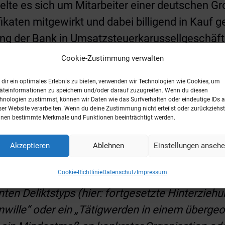
elte es sich um Mitarbeiter einer deutschen G
ikaten mitgewirkt und dabei billigend in Kauf
ng der Bank in Umsatzsteuerkarussellgeschäf
chts, dass die Angeklagten als Mitglieder ein
Cookie-Zustimmung verwalten
 seien, stünde weder entgegen, dass sie nur m
dir ein optimales Erlebnis zu bieten, verwenden wir Technologien wie Cookies, um
rede nur konkludent getroffen wurde (BGH, Urt
äteinformationen zu speichern und/oder darauf zuzugreifen. Wenn du diesen
hnologien zustimmst, können wir Daten wie das Surfverhalten oder eindeutige IDs a
ser Website verarbeiten. Wenn du deine Zustimmung nicht erteilst oder zurückziehst
nen bestimmte Merkmale und Funktionen beeinträchtigt werden.
ßt es auszugsweise (Rn. 155 – 157):
Akzeptieren
Ablehnen
Einstellungen anseh
en Zusammenschluss von mindestens drei Person
Cookie-Richtlinie
Datenschutz
Impressum
 für eine gewisse Dauer mehrere selbständige,
ten Deliktstyps (hier: fortgesetzte Hinterzieh
nwille“ oder ein „Tätigwerden in einem überge