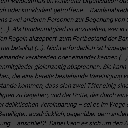
 ein Mindestmaß an konkreter Organisation oder
lich oder konkludent getroffene – Bandenabrede,
ens zwei anderen Personen zur Begehung von St
). Als Bandenmitglied ist anzusehen, wer in d
den Regeln akzeptiert, zum Fortbestand der Ban
er beteiligt (…). Nicht erforderlich ist hingegen
teinander verabreden oder einander kennen (…)
enmitglieder gleichzeitig absprechen. Sie kan
en, die eine bereits bestehende Vereinigung v
ande kommen, dass sich zwei Täter einig sind,
gten zu begehen, und der Dritte, der durch eine
der deliktischen Vereinbarung – sei es im Weg
eteiligten ausdrücklich, gegenüber dem andere
gung – anschließt. Dabei kann es sich um den A