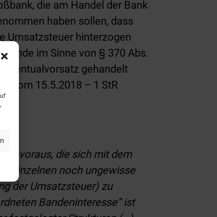
roßbank, die am Handel der Bank
 genommen haben sollen, dass
te Umsatzsteuer hinterzogen
er Bande im Sinne von § 370 Abs.
it Eventualvorsatz gehandelt
eil vom 15.5.2018 – 1 StR
uf
,
en
en voraus, die sich mit dem
 im Einzelnen noch ungewisse
ung der Umsatzsteuer) zu
ordneten Bandeninteresse“ ist