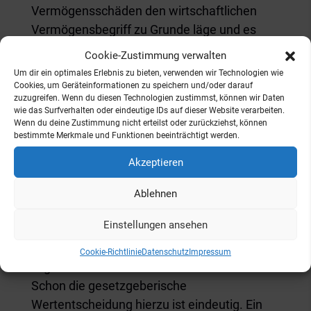
Vermögensschäden den wirtschaftlichen
Vermögensbegriff zu Grunde läge und es
keinen Anlass gäbe, hiervon abzuweichen.
Cookie-Zustimmung verwalten
Auch der IS könne geschädigt werden.
Um dir ein optimales Erlebnis zu bieten, verwenden wir Technologien wie
Cookies, um Geräteinformationen zu speichern und/oder darauf
Diese apodiktische Entscheidung des BGH
zuzugreifen. Wenn du diesen Technologien zustimmst, können wir Daten
wie das Surfverhalten oder eindeutige IDs auf dieser Website verarbeiten.
sollte zumindest zum Nachdenken anregen.
Wenn du deine Zustimmung nicht erteilst oder zurückziehst, können
Es ist natürlich richtig, dass es verschiedene
bestimmte Merkmale und Funktionen beeinträchtigt werden.
Vermögensbegriffe gibt, deren Anwendung
Akzeptieren
unterschiedliche Vor- und Nachteile mit sich
bringt. Aber es gibt auch einen Grundsatz der
Ablehnen
Einheit der Rechtsordnung und ein
Einstellungen ansehen
Wertegefüge. Ist das deutsche Strafrecht
wirklich dafür da, zum Schutz mörderischer
Cookie-Richtlinie
Datenschutz
Impressum
Organisationen wie des IS zu handeln?
Schon die gesetzgeberische
Wertentscheidung hierzu ist eindeutig. Ein