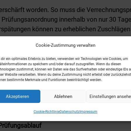
verschärft worden. So muss die Verrechnungsp
er Prüfungsanordnung innerhalb von nur 30 Tag
erspätungen können zu erheblichen Zuschlägen
lschlussbescheid und verbindliche Zusage
Cookie-Zustimmung verwalten
dir ein optimales Erlebnis zu bieten, verwenden wir Technologien wie Cookies, um
hkeit, einen Teilabschlussbescheid zu beantrag
äteinformationen zu speichern und/oder darauf zuzugreifen. Wenn du diesen
hnologien zustimmst, können wir Daten wie das Surfverhalten oder eindeutige IDs a
haft macht. Dabei können einzelne, abgrenzba
ser Website verarbeiten. Wenn du deine Zustimmung nicht erteilst oder zurückziehst
Ein Einspruch gegen einen solchen Bescheid er
nen bestimmte Merkmale und Funktionen beeinträchtigt werden.
fsverfahren. Ergänzend regelt § 204 Abs. 2 AO 
Akzeptieren
Ablehnen
Einstellungen anseh
dliche Zusage für zukünftige Sachverhalte erte
 Rechtssicherheit erlangen.
Cookie-Richtlinie
Datenschutz
Impressum
Prüfungsablauf