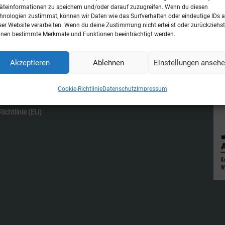
obleme gehört zu den rechtlichen Grundaussagen
äteinformationen zu speichern und/oder darauf zuzugreifen. Wenn du diesen
hnologien zustimmst, können wir Daten wie das Surfverhalten oder eindeutige IDs a
sten strafrechtlichen Semester erfährt. Dennoc
ser Website verarbeiten. Wenn du deine Zustimmung nicht erteilst oder zurückziehst
nen bestimmte Merkmale und Funktionen beeinträchtigt werden.
Akzeptieren
Ablehnen
Einstellungen anseh
Cookie-Richtlinie
Datenschutz
Impressum
ichtlinie (EU)