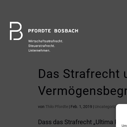
Das Strafrecht 
Vermögensbegr
von
Thilo Pfordte
|
Feb. 1, 2019
|
Uncategorized
Dass das Strafrecht „Ultima Ratio
Um 