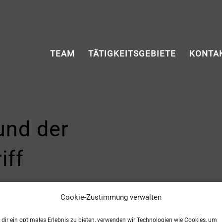
TEAM
TÄTIGKEITSGEBIETE
KONTA
und der
iff
Cookie-Zustimmung verwalten
“ ist und keinesfalls probates Mittel zur Lösun
dir ein optimales Erlebnis zu bieten, verwenden wir Technologien wie Cookies, um