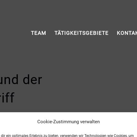
TEAM
TÄTIGKEITSGEBIETE
KONTA
und der
iff
Cookie-Zustimmung verwalten
“ ist und keinesfalls probates Mittel zur Lösun
dir ein optimales Erlebnis zu bieten, verwenden wir Technologien wie Cookies, um