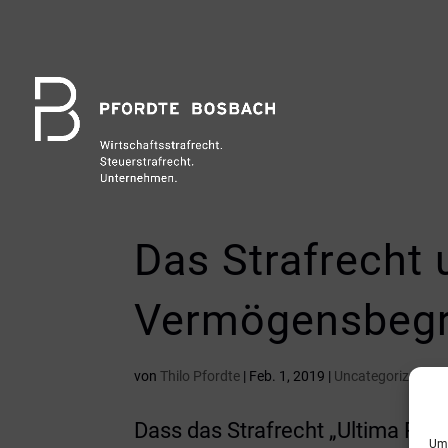
Das Strafrecht 
Vermögensbegr
von
Thilo Pfordte
|
Feb. 1, 2019
|
Uncategorized
Dass das Strafrecht „Ultima Ratio
Um 