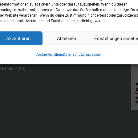
obleme gehört zu den rechtlichen Grundaussagen
äteinformationen zu speichern und/oder darauf zuzugreifen. Wenn du diesen
hnologien zustimmst, können wir Daten wie das Surfverhalten oder eindeutige IDs a
sten strafrechtlichen Semester erfährt. Dennoc
ser Website verarbeiten. Wenn du deine Zustimmung nicht erteilst oder zurückziehst
nen bestimmte Merkmale und Funktionen beeinträchtigt werden.
Akzeptieren
Ablehnen
Einstellungen anseh
Cookie-Richtlinie
Datenschutz
Impressum
ichtlinie (EU)