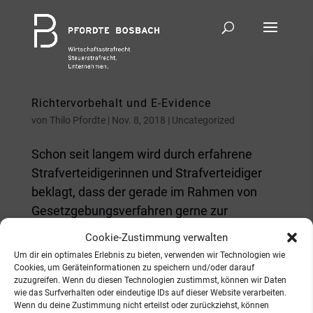
Richtervorbehalt und E-Evidence
von
Thilo Pfordte
|
Nov. 8, 2018
|
Uncategorized
Schon seit langem wird durch erfahrene
Strafverteidigerinnen und Strafverteidiger
beklagt, dass der gerade im Rahmen von
Gesetzgebungsverfahren gerne zur
Beruhigung der Gemüter beschworene
Cookie-Zustimmung verwalten
Richtervorbehalt nur ein äußerst stumpfes
Um dir ein optimales Erlebnis zu bieten, verwenden wir Technologien wie
Schwert ist. Die hinter dem...
Cookies, um Geräteinformationen zu speichern und/oder darauf
zuzugreifen. Wenn du diesen Technologien zustimmst, können wir Daten
wie das Surfverhalten oder eindeutige IDs auf dieser Website verarbeiten.
Wenn du deine Zustimmung nicht erteilst oder zurückziehst, können