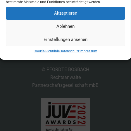
bestimmte Merkmale und Funktionen beeinträchtigt werden.
Akzeptieren
Ablehnen
Einstellungen ansehen
Kontakt
Datenschutz
Impressum
Cookie-Richtlinie
Datenschutz
Impressum
Cookie-Richtlinie (EU)
© PFORDTE BOSBACH
Rechtsanwälte
Partnerschaftsgesellschaft mbB