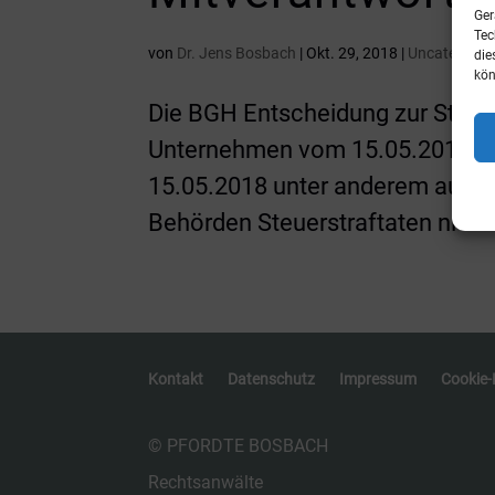
Ger
Tec
von
Dr. Jens Bosbach
|
Okt. 29, 2018
|
Uncategoriz
die
kön
Die BGH Entscheidung zur Steuer
Unternehmen vom 15.05.2018 ist
15.05.2018 unter anderem auch m
Behörden Steuerstraftaten nicht 
Kontakt
Datenschutz
Impressum
Cookie-R
© PFORDTE BOSBACH
Rechtsanwälte