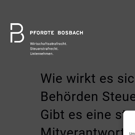
Wie wirkt es si
Behörden Steue
Gibt es eine st
Mitverantwortu
Um 