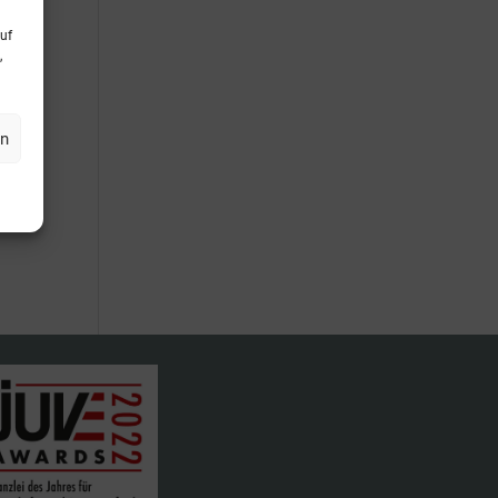
uf
,
en