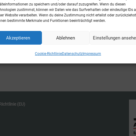
äteinformationen zu speichern und/oder darauf zuzugreifen. Wenn du diesen
hnologien zustimmst, können wir Daten wie das Surfverhalten oder eindeutige IDs a
ed
ser Website verarbeiten. Wenn du deine Zustimmung nicht erteilst oder zurückziehst
nen bestimmte Merkmale und Funktionen beeinträchtigt werden.
hinterziehung im (ansonsten legal geführten)
Akzeptieren
Ablehnen
Einstellungen anseh
 veröffentlicht. Der BGH befasste sich am
it der Frage, wie es sich auswirkt, wenn die
Cookie-Richtlinie
Datenschutz
Impressum
verhindern....
ichtlinie (EU)