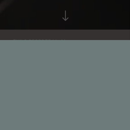
"
THILO PFORDTE LL. M.
PARTNER
Attorney-at-Law Thilo Pfordte, LL.M. is a
founding member of the legal partnership
company. He studied at the universities of
Bonn and Munich and has been an Attorney-
at-Law for more than 25 years, for 20 of