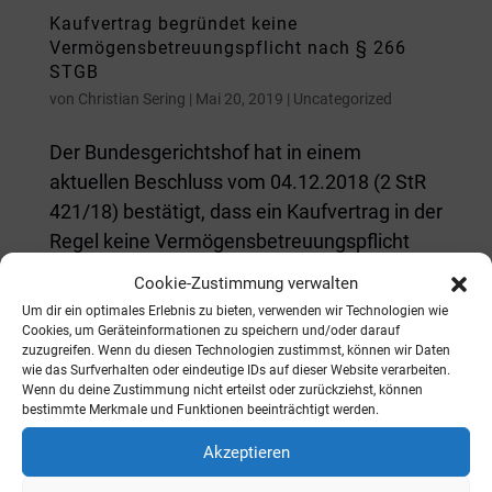
Kaufvertrag begründet keine
Vermögensbetreuungspflicht nach § 266
STGB
von
Christian Sering
|
Mai 20, 2019
|
Uncategorized
Der Bundesgerichtshof hat in einem
aktuellen Beschluss vom 04.12.2018 (2 StR
421/18) bestätigt, dass ein Kaufvertrag in der
Regel keine Vermögensbetreuungspflicht
beinhaltet, deren Verletzung zu einer
Cookie-Zustimmung verwalten
Strafbarkeit wegen Untreue gemäß § 266
Um dir ein optimales Erlebnis zu bieten, verwenden wir Technologien wie
StGB führen kann. Der...
Cookies, um Geräteinformationen zu speichern und/oder darauf
zuzugreifen. Wenn du diesen Technologien zustimmst, können wir Daten
wie das Surfverhalten oder eindeutige IDs auf dieser Website verarbeiten.
Wenn du deine Zustimmung nicht erteilst oder zurückziehst, können
Angekündigter Brexit darf nicht zur
bestimmte Merkmale und Funktionen beeinträchtigt werden.
Vertagung oder Verweigerung der
Vollstreckung eines Europäischen
Akzeptieren
Haftbefehls führen